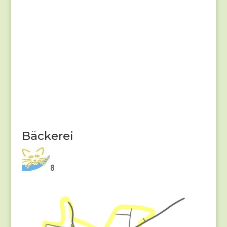
Bäckerei
8