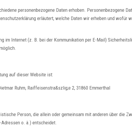
chiedene personenbezogene Daten erhoben. Personenbezogene Daten
tenschutzerklärung erläutert, welche Daten wir erheben und wofür wi
ng im Internet (z. B. bei der Kommunikation per E-Mail) Sicherheit
 möglich.
tung auf dieser Website ist:
Dietmar Ruhm, Raiffeisenstra&szlig;e 2, 31860 Emmerthal
juristische Person, die allein oder gemeinsam mit anderen über die Z
Adressen o. ä.) entscheidet.