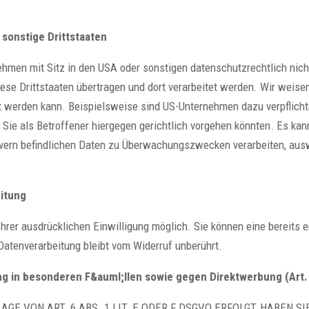
 sonstige Drittstaaten
men mit Sitz in den USA oder sonstigen datenschutzrechtlich nicht
se Drittstaaten übertragen und dort verarbeitet werden. Wir weisen 
t werden kann. Beispielsweise sind US-Unternehmen dazu verpflich
Sie als Betroffener hiergegen gerichtlich vorgehen könnten. Es ka
rvern befindlichen Daten zu Überwachungszwecken verarbeiten, aus
eitung
hrer ausdrücklichen Einwilligung möglich. Sie können eine bereits er
Datenverarbeitung bleibt vom Widerruf unberührt.
g in besonderen F&auml;llen sowie gegen Direktwerbung (Art
 VON ART. 6 ABS. 1 LIT. E ODER F DSGVO ERFOLGT, HABEN SI