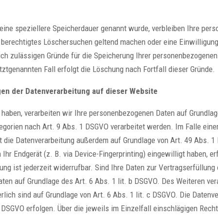
keine speziellere Speicherdauer genannt wurde, verbleiben Ihre per
in berechtigtes Löschersuchen geltend machen oder eine Einwilligun
lich zulässigen Gründe für die Speicherung Ihrer personenbezogenen
ztgenannten Fall erfolgt die Löschung nach Fortfall dieser Gründe.
en der Datenverarbeitung auf dieser Website
t haben, verarbeiten wir Ihre personenbezogenen Daten auf Grundlage
egorien nach Art. 9 Abs. 1 DSGVO verarbeitet werden. Im Falle einer
t die Datenverarbeitung außerdem auf Grundlage von Art. 49 Abs. 1 l
 Ihr Endgerät (z. B. via Device-Fingerprinting) eingewilligt haben, e
ng ist jederzeit widerrufbar. Sind Ihre Daten zur Vertragserfüllung
ten auf Grundlage des Art. 6 Abs. 1 lit. b DSGVO. Des Weiteren vera
derlich sind auf Grundlage von Art. 6 Abs. 1 lit. c DSGVO. Die Daten
 f DSGVO erfolgen. Über die jeweils im Einzelfall einschlägigen Rec