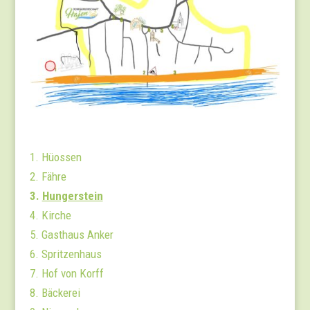
1. Hüossen
2. Fähre
3.
Hungerstein
4. Kirche
5. Gasthaus Anker
6. Spritzenhaus
7. Hof von Korff
8. Bäckerei